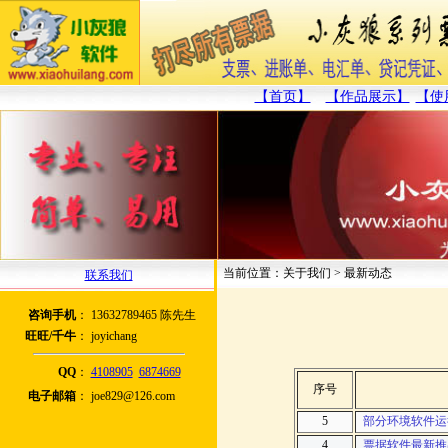
【首页】
【作品展示】
【使
当前位置：关于我们 > 最新动态
联系我们
咨询手机
：
13632789465 陈先生
旺旺/千牛
：
joyichang
QQ
：
4108905
6874669
序号
电子邮箱
：
joe829@126.com
5
部分环境软件运
4
票据软件最新推出